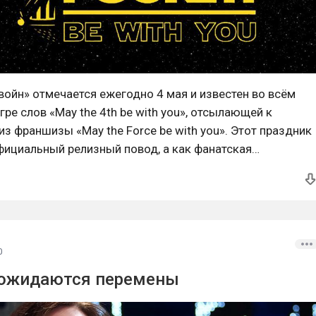
ойн» отмечается ежегодно 4 мая и известен во всём
гре слов «May the 4th be with you», отсылающей к
из франшизы «May the Force be with you». Этот праздник
фициальный релизный повод, а как фанатская
вые зафиксированная в 1979 году в британской прессе,
 Маргарет Тэтчер поздравили её с победой фразой,
0
m ожидаются перемены