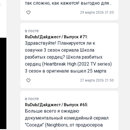
так сложно, как кажется! выгодно для
бизнеса Серьёзно, первый раз оплатил
29 марта 2026 21:03
кофе криптой через QR, и это было как
в
в посте
RuDub//Дайджест / Выпуск #71
:
Здравствуйте! Планируется ли к
озвучке 3 сезон сериала Школа
разбитых сердец? Школа разбитых
сердец (Heartbreak High (2022 TV series)
3 сезон в оригинале вышел 25 марта
27 марта 2026 21:50
в посте
RuDub//Дайджест / Выпуск #65
:
Больше всего я ожидаю
документальный комедийный сериал
"Соседи" (Neighbors, от продюсеров