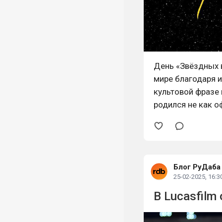
День «Звёздных в
мире благодаря и
культовой фразе 
родился не как о
инициатива, впер
когда сторонники
Блог РуДаба
25-02-2025, 16:3
В Lucasfil