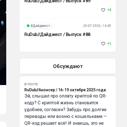
RuDub//Дайджест / Выпуск #89
+3
#Дайджест
20-07-2026, 14:45
RuDub//Дайджест / Выпуск #88
+1
Обсуждают
в посте
RuDub//Анонсер / 16-19 октября 2025 года
:
Эй, слышал про оплату криптой по QR-
коду? С криптой жизнь становится
удобнее, согласен? Забудь про долгие
переводы или возню с кошельками —
QR-код решает всё! И знаешь, это не