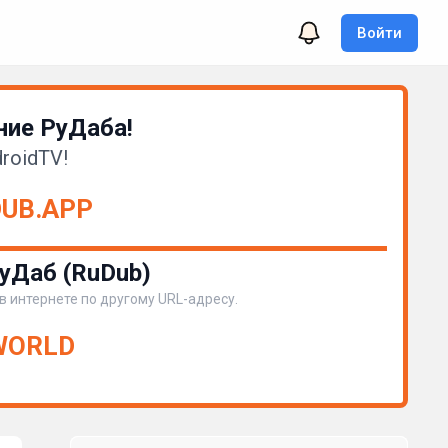
Войти
ие РуДаба!
roidTV!
DUB.APP
уДаб (RuDub)
 в интернете по другому URL-адресу.
.WORLD