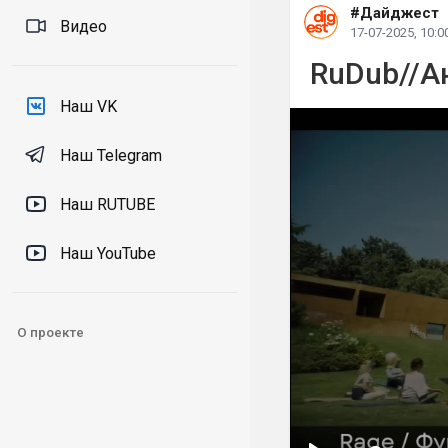
#Дайджест
Видео
17-07-2025, 10:0
RuDub//Ан
Наш VK
Наш Telegram
Наш RUTUBE
Наш YouTube
О проекте