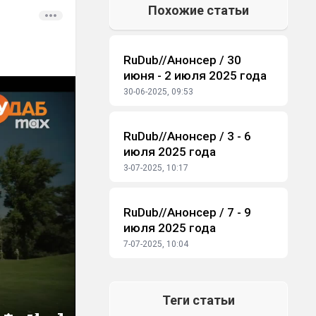
Похожие статьи
RuDub//Анонсер / 30
#Дайджест
июня - 2 июля 2025 года
30-06-2025, 09:53
RuDub//Анонсер / 3 - 6
#Дайджест
июля 2025 года
3-07-2025, 10:17
RuDub//Анонсер / 7 - 9
#Дайджест
июля 2025 года
7-07-2025, 10:04
Теги статьи