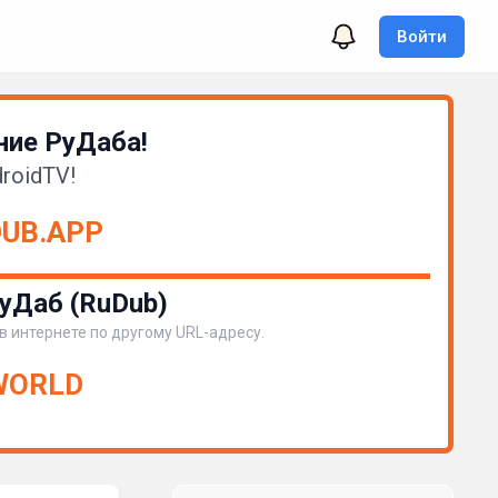
Войти
ие РуДаба!
roidTV!
DUB.APP
уДаб (RuDub)
 в интернете по другому URL-адресу.
.WORLD