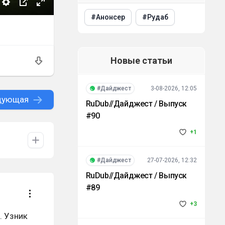
Анонсер
Рудаб
Новые статьи
#Дайджест
3-08-2026, 12:05
дующая
RuDub//Дайджест / Выпуск
#90
+1
#Дайджест
27-07-2026, 12:32
RuDub//Дайджест / Выпуск
#89
+3
. Узник