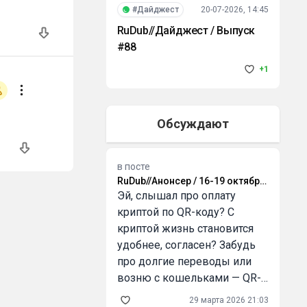
#Дайджест
20-07-2026, 14:45
RuDub//Дайджест / Выпуск
#88
+1
Обсуждают
в посте
RuDub//Анонсер / 16-19 октября
2025 года
Эй, слышал про оплату
:
криптой по QR-коду? С
криптой жизнь становится
удобнее, согласен? Забудь
про долгие переводы или
возню с кошельками — QR-
код решает всё! И знаешь,
29 марта 2026 21:03