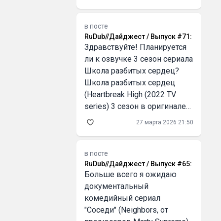
это не так сложно, как
кажется! выгодно для
бизнеса Серьёзно, первый
в посте
RuDub//Дайджест / Выпуск #71
:
раз оплатил кофе криптой
Здравствуйте! Планируется
через QR, и это было как в
ли к озвучке 3 сезон сериала
Школа разбитых сердец?
Школа разбитых сердец
(Heartbreak High (2022 TV
series) 3 сезон в оригинале
вышел 25 марта
27 марта 2026 21:50
в посте
RuDub//Дайджест / Выпуск #65
:
Больше всего я ожидаю
документальный
комедийный сериал
"Соседи" (Neighbors, от