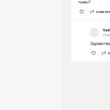
тьмы?
ответи
Vad
25 и
Здравств
о