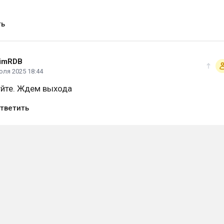
ть
imRDB
юля 2025 18:44
уйте. Ждем выхода
тветить