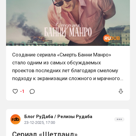
Создание сериала «Смерть Банни Манро»
стало одним из самых обсуждаемых
проектов последних лет благодаря смелому
подходу к экранизации сложного и мрачного
литературного материала. Основа сценария —
-1
одноимённый роман Ника Кейва, насыщенный
внутренними монологами, эмоциональными
надломами и психологической глубиной.
Блог РуДаба
/
Релизы Рудаба
Адаптация такого произведения требовала
23-12-2025, 17:00
тонкого баланса между визуальным
Сериал «Шетланд»