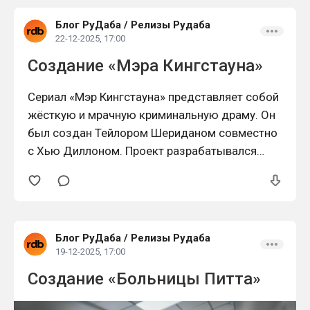
компанией BBC Scotland, которая искала
Блог РуДаба
/
Релизы Рудаба
истории, способные подчеркнуть
22-12-2025, 17:00
уникальность удалённых регионов Британии.
Создание «Мэра Кингстауна»
Источником
Сериал «Мэр Кингстауна» представляет собой
жёсткую и мрачную криминальную драму. Он
был создан Тейлором Шериданом совместно
с Хью Диллоном. Проект разрабатывался
специально для стримингового сервиса
Paramount+. Премьера первого сезона
состоялась в 2021 году.
Блог РуДаба
/
Релизы Рудаба
19-12-2025, 17:00
Создание «Больницы Питта»