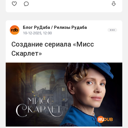
подтексту. Идея сериала родилась на основе
подкаста Boomtown, посвящённого
нефтяному буму в Западном Техасе и людям,
Блог РуДаба
/
Релизы Рудаба
которые стоят между корпорациями и
10-12-2025, 12:00
владельцами земли.
Создание сериала «Мисс
Скарлет»