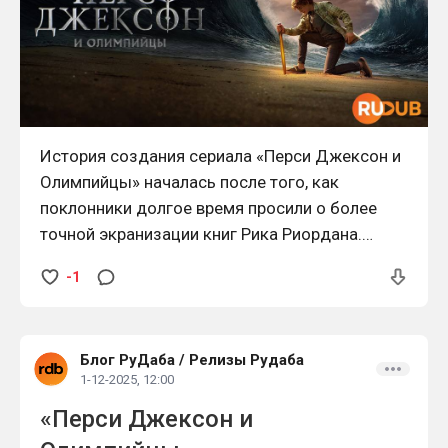
История создания сериала «Перси Джексон и
Олимпийцы» началась после того, как
поклонники долгое время просили о более
точной экранизации книг Рика Риордана.
Ранние фильмы не оправдали ожиданий ни
-1
зрителей, ни самого автора, поэтому
необходимость нового подхода стала
очевидной.
Блог РуДаба
/
Релизы Рудаба
1-12-2025, 12:00
«Перси Джексон и