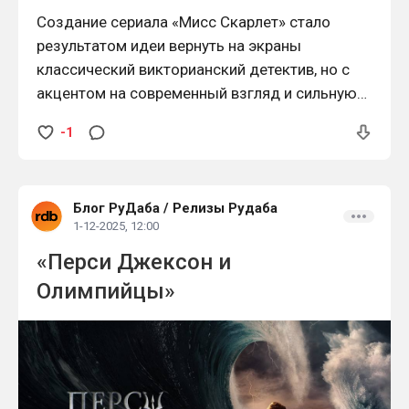
Создание сериала «Мисс Скарлет» стало
результатом идеи вернуть на экраны
классический викторианский детектив, но с
акцентом на современный взгляд и сильную
женскую героиню. Инициатором проекта
-1
выступила шоураннер и сценарист Рейчел
Нью, которая давно интересовалась историей
женщин в профессиях, закрытых для них в XIX
Блог РуДаба
/
Релизы Рудаба
веке. Именно она предложила образ Элизы
1-12-2025, 12:00
Скарлет — первой частной сыщицы Лондона,
«Перси Джексон и
Олимпийцы»