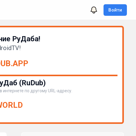
Войти
ие РуДаба!
roidTV!
DUB.APP
уДаб (RuDub)
 в интернете по другому URL-адресу.
.WORLD