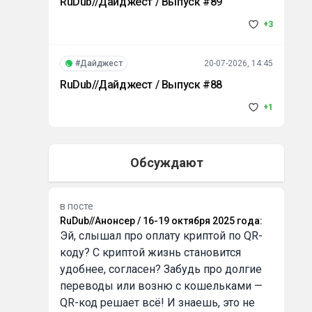
RuDub//Дайджест / Выпуск #89
+3
#Дайджест
20-07-2026, 14:45
RuDub//Дайджест / Выпуск #88
+1
Обсуждают
в посте
RuDub//Анонсер / 16-19 октября 2025 года
:
Эй, слышал про оплату криптой по QR-
коду? С криптой жизнь становится
удобнее, согласен? Забудь про долгие
переводы или возню с кошельками —
QR-код решает всё! И знаешь, это не