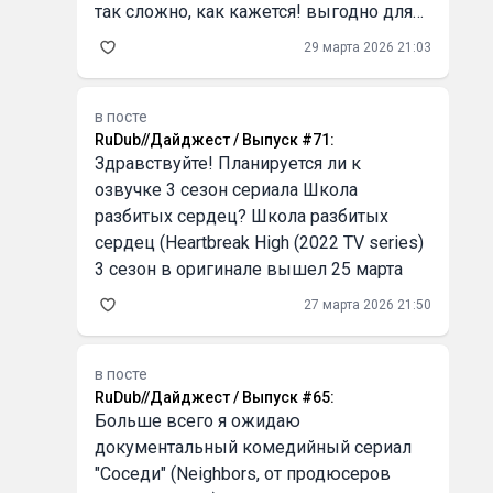
так сложно, как кажется! выгодно для
бизнеса Серьёзно, первый раз оплатил
29 марта 2026 21:03
кофе криптой через QR, и это было как
в
в посте
RuDub//Дайджест / Выпуск #71
:
Здравствуйте! Планируется ли к
озвучке 3 сезон сериала Школа
разбитых сердец? Школа разбитых
сердец (Heartbreak High (2022 TV series)
3 сезон в оригинале вышел 25 марта
27 марта 2026 21:50
в посте
RuDub//Дайджест / Выпуск #65
:
Больше всего я ожидаю
документальный комедийный сериал
"Соседи" (Neighbors, от продюсеров