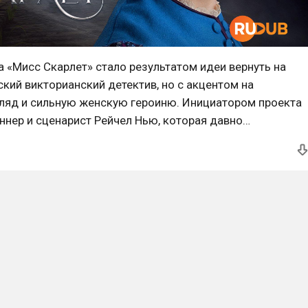
 «Мисс Скарлет» стало результатом идеи вернуть на
кий викторианский детектив, но с акцентом на
ляд и сильную женскую героиню. Инициатором проекта
нер и сценарист Рейчел Нью, которая давно
сторией женщин в профессиях, закрытых для них в XIX
а предложила образ Элизы Скарлет — первой частной
,