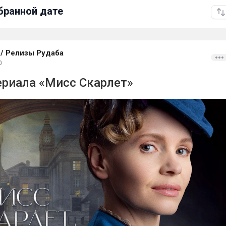
бранной дате
/
Релизы Рудаба
0
ериала «Мисс Скарлет»