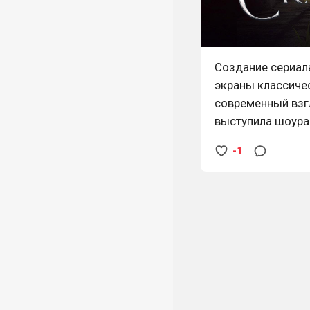
Создание сериала
экраны классичес
современный взг
выступила шоуран
интересовалась и
-1
веке. Именно он
сыщицы Лондона