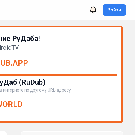
Войти
ие РуДаба!
roidTV!
DUB.APP
уДаб (RuDub)
 в интернете по другому URL-адресу.
.WORLD