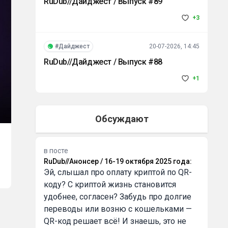
RuDub//Дайджест / Выпуск #89
+3
#Дайджест
20-07-2026, 14:45
RuDub//Дайджест / Выпуск #88
+1
Обсуждают
в посте
RuDub//Анонсер / 16-19 октября 2025 года
:
Эй, слышал про оплату криптой по QR-
коду? С криптой жизнь становится
удобнее, согласен? Забудь про долгие
переводы или возню с кошельками —
QR-код решает всё! И знаешь, это не