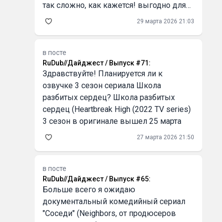
так сложно, как кажется! выгодно для
бизнеса Серьёзно, первый раз оплатил
29 марта 2026 21:03
кофе криптой через QR, и это было как
в
в посте
RuDub//Дайджест / Выпуск #71
:
Здравствуйте! Планируется ли к
озвучке 3 сезон сериала Школа
разбитых сердец? Школа разбитых
сердец (Heartbreak High (2022 TV series)
3 сезон в оригинале вышел 25 марта
27 марта 2026 21:50
в посте
RuDub//Дайджест / Выпуск #65
:
Больше всего я ожидаю
документальный комедийный сериал
"Соседи" (Neighbors, от продюсеров