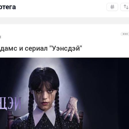
ртега
8
дамс и сериал "Уэнсдэй"