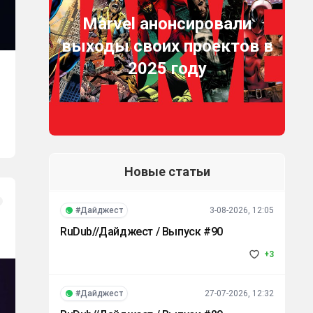
Marvel анонсировали
выходы своих проектов в
2025 году
Новые статьи
#Дайджест
3-08-2026, 12:05
RuDub//Дайджест / Выпуск #90
+3
#Дайджест
27-07-2026, 12:32