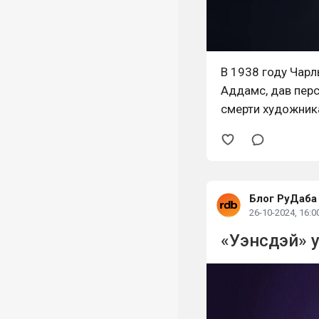
В 1938 году Чар
Аддамс, дав пер
смерти художника
Блог РуДаба
26-10-2024, 16:0
«Уэнсдэй» у