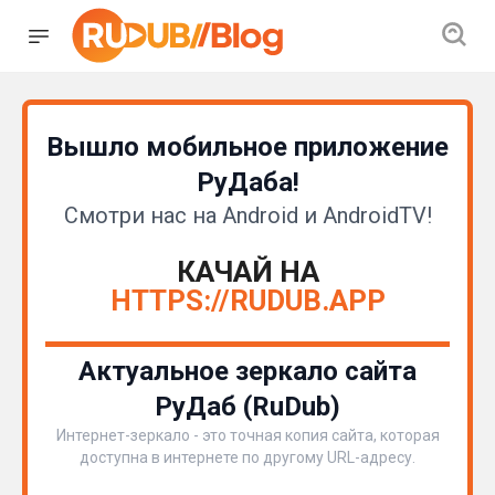
Вышло мобильное приложение
РуДаба!
Смотри нас на Android и AndroidTV!
КАЧАЙ НА
HTTPS://RUDUB.APP
Актуальное зеркало сайта
РуДаб (RuDub)
Интернет-зеркало - это точная копия сайта, которая
доступна в интернете по другому URL-адресу.