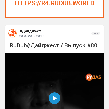
HTTPS://R4.RUDUB.WORLD
#Дайджест
23-05-2026, 23:17
RuDub//Дайджест / Выпуск #80