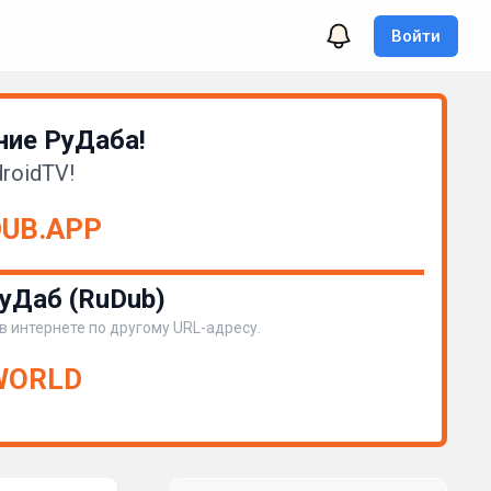
Войти
ие РуДаба!
roidTV!
DUB.APP
уДаб (RuDub)
 в интернете по другому URL-адресу.
.WORLD