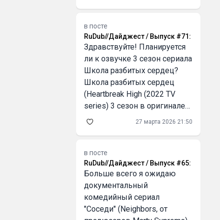
это не так сложно, как
кажется! выгодно для
бизнеса Серьёзно, первый
в посте
RuDub//Дайджест / Выпуск #71
:
раз оплатил кофе криптой
Здравствуйте! Планируется
через QR, и это было как в
ли к озвучке 3 сезон сериала
Школа разбитых сердец?
Школа разбитых сердец
(Heartbreak High (2022 TV
series) 3 сезон в оригинале
вышел 25 марта
27 марта 2026 21:50
в посте
RuDub//Дайджест / Выпуск #65
:
Больше всего я ожидаю
документальный
комедийный сериал
"Соседи" (Neighbors, от