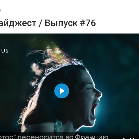
8
айджест / Выпуск #76