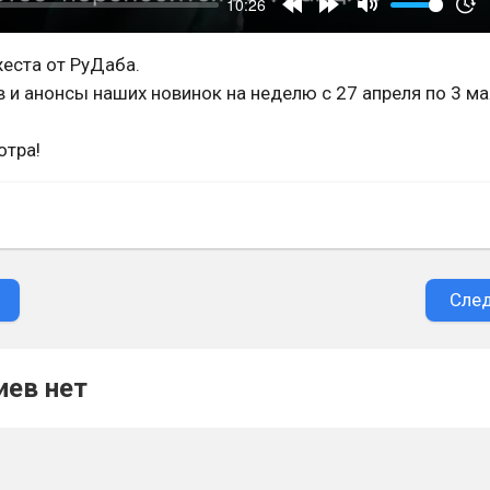
еста от РуДаба.
 и анонсы наших новинок на неделю с 27 апреля по 3 м
отра!
Сле
ев нет