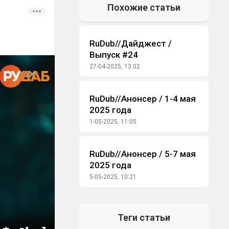
Похожие статьи
RuDub//Дайджест /
#Дайджест
Выпуск #24
27-04-2025, 13:02
RuDub//Анонсер / 1-4 мая
#Дайджест
2025 года
1-05-2025, 11:05
RuDub//Анонсер / 5-7 мая
#Дайджест
2025 года
5-05-2025, 10:21
Теги статьи