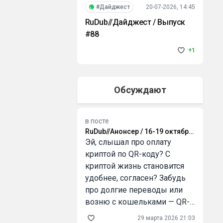
#Дайджест
20-07-2026, 14:45
RuDub//Дайджест / Выпуск
#88
+1
Обсуждают
в посте
RuDub//Анонсер / 16-19 октября
2025 года
Эй, слышал про оплату
:
криптой по QR-коду? С
криптой жизнь становится
удобнее, согласен? Забудь
про долгие переводы или
возню с кошельками — QR-
код решает всё! И знаешь,
29 марта 2026 21:03