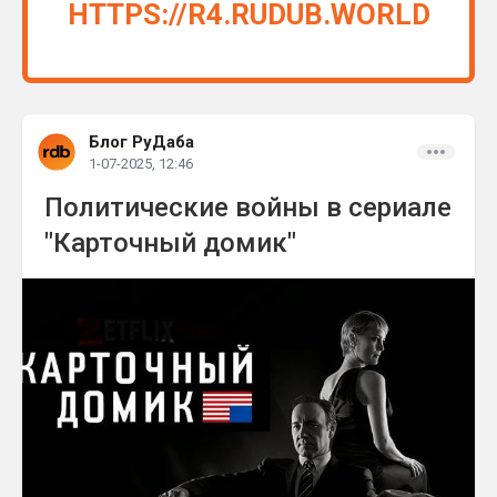
HTTPS://R4.RUDUB.WORLD
Блог РуДаба
1-07-2025, 12:46
Политические войны в сериале
"Карточный домик"