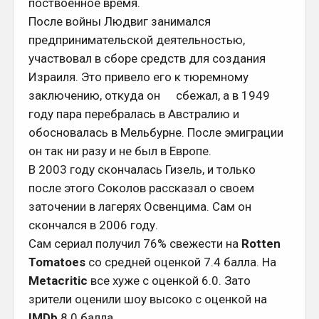
поствоенное время.
После войны Людвиг занимался
предпринимательской деятельностью,
участвовал в сборе средств для создания
Израиля. Это привело его к тюремному
заключению, откуда он
сбежал, а в 1949
году пара перебралась в Австралию и
обосновалась в Мельбурне. После эмиграции
он так ни разу и не был в Европе.
В 2003 году скончалась Гизель, и только
после этого Соколов рассказал о своем
заточении в лагерях Освенцима. Сам он
скончался в 2006 году.
Сам сериал получил 76% свежести на
Rotten
Tomatoes
со средней оценкой 7.4 балла. На
Metacritic
все хуже с оценкой 6.0. Зато
зрители оценили шоу высоко с оценкой на
IMDb
8.0 балла