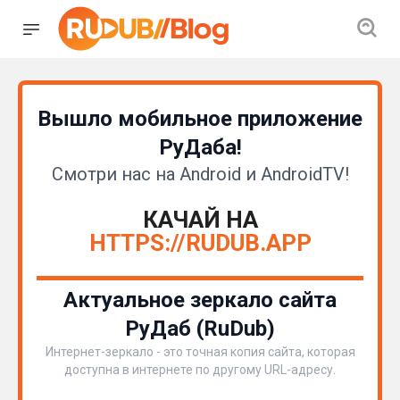
Вышло мобильное приложение
РуДаба!
Смотри нас на Android и AndroidTV!
КАЧАЙ НА
HTTPS://RUDUB.APP
Актуальное зеркало сайта
РуДаб (RuDub)
Интернет-зеркало - это точная копия сайта, которая
доступна в интернете по другому URL-адресу.