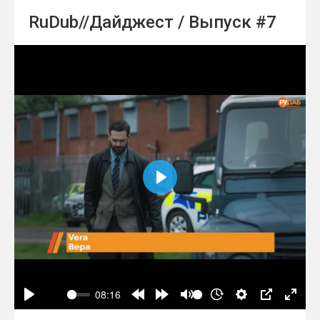
RuDub//Дайджест / Выпуск #7