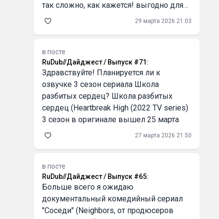
так сложно, как кажется! выгодно для
бизнеса Серьёзно, первый раз оплатил
29 марта 2026 21:03
кофе криптой через QR, и это было как
в
в посте
RuDub//Дайджест / Выпуск #71
:
Здравствуйте! Планируется ли к
озвучке 3 сезон сериала Школа
разбитых сердец? Школа разбитых
сердец (Heartbreak High (2022 TV series)
3 сезон в оригинале вышел 25 марта
27 марта 2026 21:50
в посте
RuDub//Дайджест / Выпуск #65
:
Больше всего я ожидаю
документальный комедийный сериал
"Соседи" (Neighbors, от продюсеров