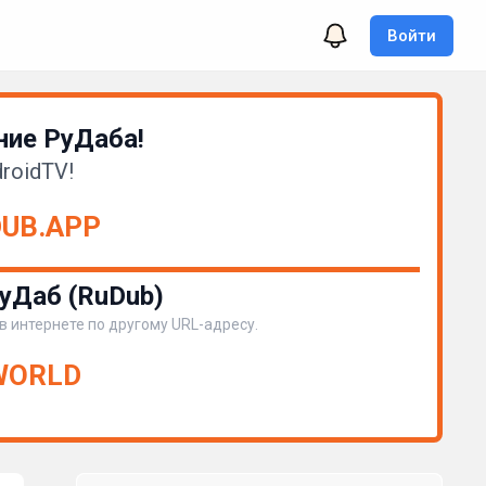
Войти
ие РуДаба!
roidTV!
DUB.APP
уДаб (RuDub)
 в интернете по другому URL-адресу.
.WORLD