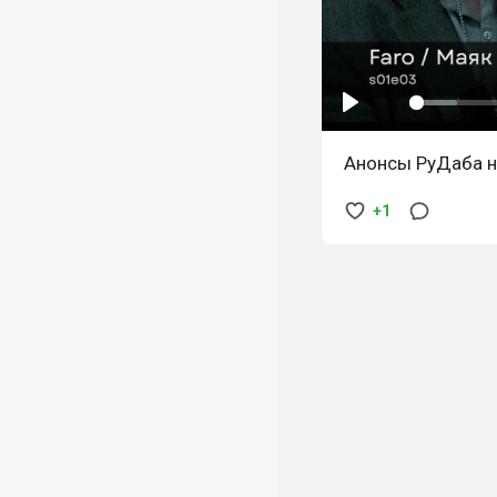
Анонсы РуДаба на
+1