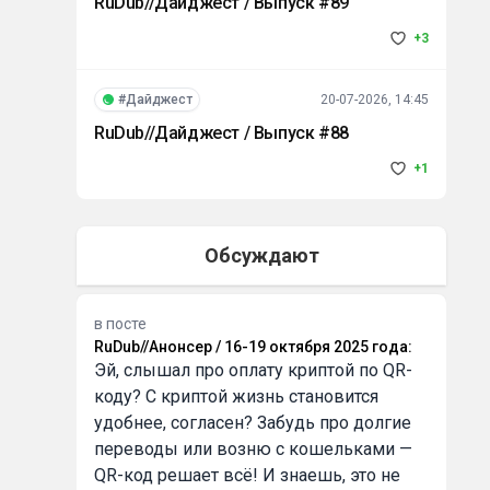
RuDub//Дайджест / Выпуск #89
+3
#Дайджест
20-07-2026, 14:45
RuDub//Дайджест / Выпуск #88
+1
Обсуждают
в посте
RuDub//Анонсер / 16-19 октября 2025 года
:
Эй, слышал про оплату криптой по QR-
коду? С криптой жизнь становится
удобнее, согласен? Забудь про долгие
переводы или возню с кошельками —
QR-код решает всё! И знаешь, это не